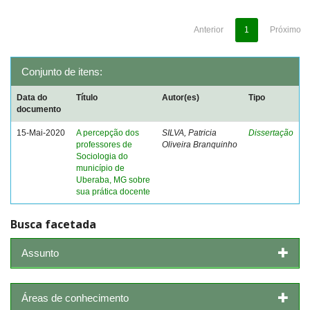
Anterior
1
Próximo
Conjunto de itens:
Data do
Título
Autor(es)
Tipo
documento
15-Mai-2020
A percepção dos
SILVA, Patricia
Dissertação
professores de
Oliveira Branquinho
Sociologia do
município de
Uberaba, MG sobre
sua prática docente
Busca facetada
Assunto
Áreas de conhecimento