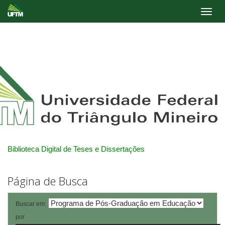
Skip
navigation
Biblioteca Digital de Teses e Dissertações
Página de Busca
Buscar em:
por