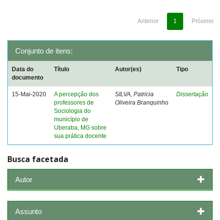
Anterior
1
Próximo
Conjunto de itens:
Data do
Título
Autor(es)
Tipo
documento
15-Mai-2020
A percepção dos
SILVA, Patricia
Dissertação
professores de
Oliveira Branquinho
Sociologia do
município de
Uberaba, MG sobre
sua prática docente
Busca facetada
Autor
Assunto