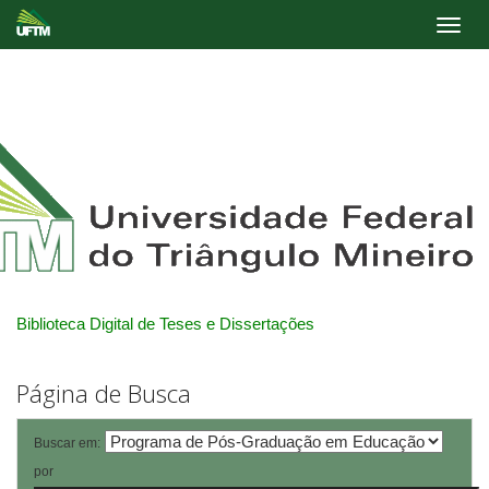
Skip
navigation
Biblioteca Digital de Teses e Dissertações
Página de Busca
Buscar em:
por