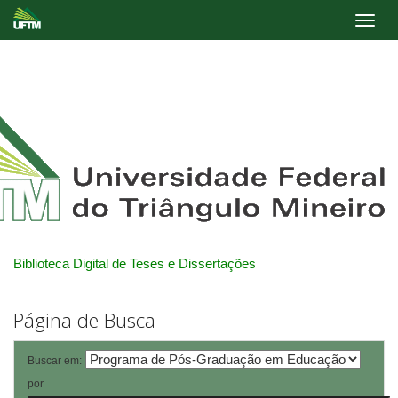
Skip
navigation
Biblioteca Digital de Teses e Dissertações
Página de Busca
Buscar em:
por