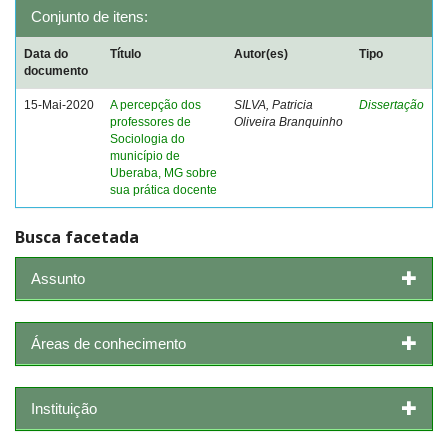
Conjunto de itens:
Data do
Título
Autor(es)
Tipo
documento
15-Mai-2020
A percepção dos
SILVA, Patricia
Dissertação
professores de
Oliveira Branquinho
Sociologia do
município de
Uberaba, MG sobre
sua prática docente
Busca facetada
Assunto
Áreas de conhecimento
Instituição