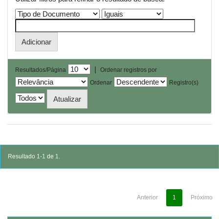
|
Resultados/Página
Ordenar registros por
Ordenar
Registro(s)
Resultado 1-1 de 1.
Anterior
1
Próximo