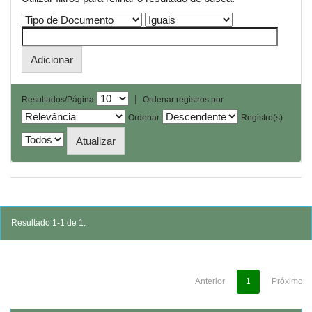
|
Resultados/Página
Ordenar registros por
Ordenar
Registro(s)
Resultado 1-1 de 1.
Anterior
1
Próximo