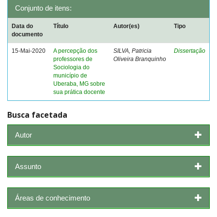
Conjunto de itens:
Data do
Título
Autor(es)
Tipo
documento
15-Mai-2020
A percepção dos
SILVA, Patricia
Dissertação
professores de
Oliveira Branquinho
Sociologia do
município de
Uberaba, MG sobre
sua prática docente
Busca facetada
Autor
Assunto
Áreas de conhecimento