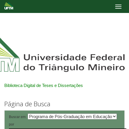
Skip
navigation
Biblioteca Digital de Teses e Dissertações
Página de Busca
Buscar em:
por