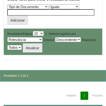
|
Resultados/Página
Ordenar registros por
Ordenar
Registro(s)
Resultado 1-1 de 1.
Anterior
1
Próximo