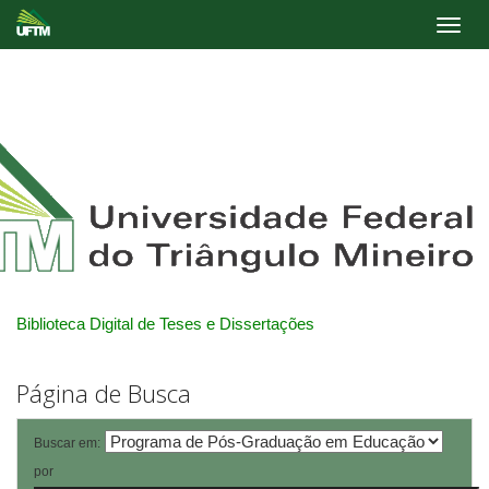
Skip
navigation
Biblioteca Digital de Teses e Dissertações
Página de Busca
Buscar em:
por