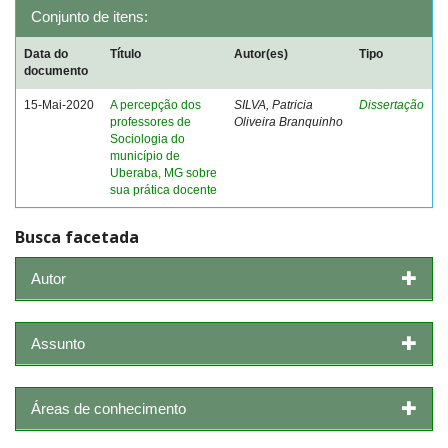
Conjunto de itens:
Data do
Título
Autor(es)
Tipo
documento
15-Mai-2020
A percepção dos
SILVA, Patricia
Dissertação
professores de
Oliveira Branquinho
Sociologia do
município de
Uberaba, MG sobre
sua prática docente
Busca facetada
Autor
Assunto
Áreas de conhecimento