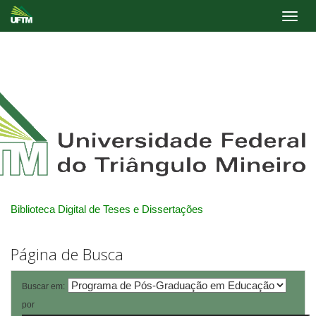
Skip
navigation
Biblioteca Digital de Teses e Dissertações
Página de Busca
Buscar em:
por