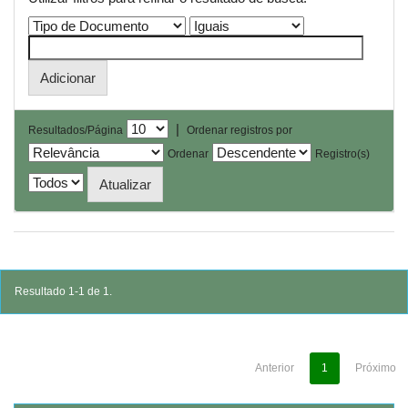
|
Resultados/Página
Ordenar registros por
Ordenar
Registro(s)
Resultado 1-1 de 1.
Anterior
1
Próximo