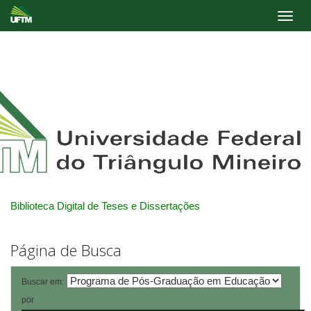
Skip
navigation
Biblioteca Digital de Teses e Dissertações
Página de Busca
Buscar em:
por