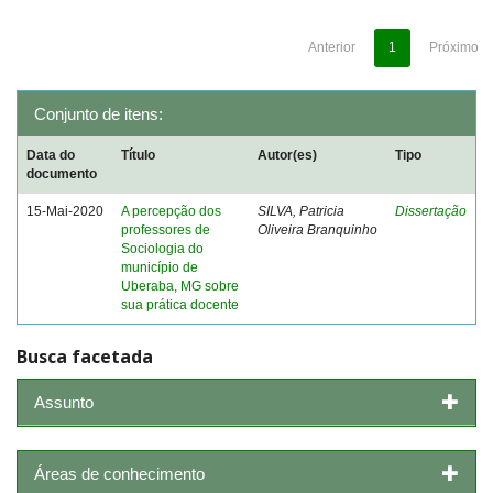
Anterior
1
Próximo
Conjunto de itens:
Data do
Título
Autor(es)
Tipo
documento
15-Mai-2020
A percepção dos
SILVA, Patricia
Dissertação
professores de
Oliveira Branquinho
Sociologia do
município de
Uberaba, MG sobre
sua prática docente
Busca facetada
Assunto
Áreas de conhecimento