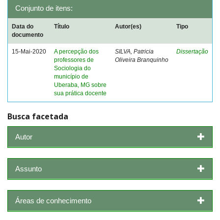
Conjunto de itens:
Data do
Título
Autor(es)
Tipo
documento
15-Mai-2020
A percepção dos
SILVA, Patricia
Dissertação
professores de
Oliveira Branquinho
Sociologia do
município de
Uberaba, MG sobre
sua prática docente
Busca facetada
Autor
Assunto
Áreas de conhecimento