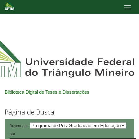
Skip
navigation
Biblioteca Digital de Teses e Dissertações
Página de Busca
Buscar em:
por