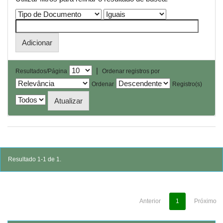
|
Resultados/Página
Ordenar registros por
Ordenar
Registro(s)
Resultado 1-1 de 1.
Anterior
1
Próximo