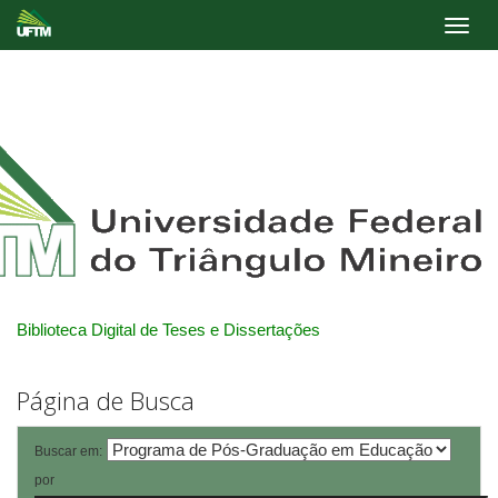
Skip
navigation
Biblioteca Digital de Teses e Dissertações
Página de Busca
Buscar em:
por