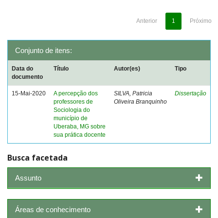
Anterior
1
Próximo
Conjunto de itens:
Data do
Título
Autor(es)
Tipo
documento
15-Mai-2020
A percepção dos
SILVA, Patricia
Dissertação
professores de
Oliveira Branquinho
Sociologia do
município de
Uberaba, MG sobre
sua prática docente
Busca facetada
Assunto
Áreas de conhecimento