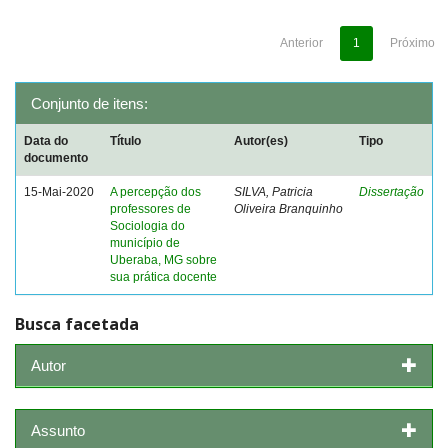
Anterior
1
Próximo
Conjunto de itens:
Data do
Título
Autor(es)
Tipo
documento
15-Mai-2020
A percepção dos
SILVA, Patricia
Dissertação
professores de
Oliveira Branquinho
Sociologia do
município de
Uberaba, MG sobre
sua prática docente
Busca facetada
Autor
Assunto