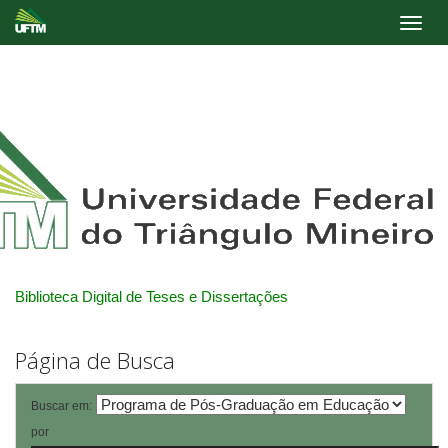
Skip
navigation
Biblioteca Digital de Teses e Dissertações
Página de Busca
Buscar em:
por