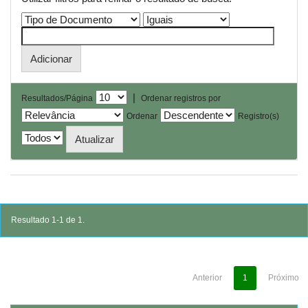
|
Resultados/Página
Ordenar registros por
Ordenar
Registro(s)
Resultado 1-1 de 1.
Anterior
1
Próximo