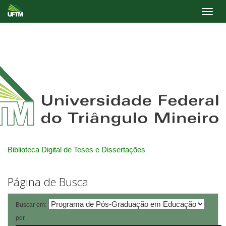
Skip
navigation
Biblioteca Digital de Teses e Dissertações
Página de Busca
Buscar em:
por