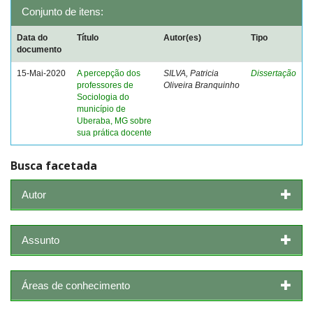
Conjunto de itens:
Data do
Título
Autor(es)
Tipo
documento
15-Mai-2020
A percepção dos
SILVA, Patricia
Dissertação
professores de
Oliveira Branquinho
Sociologia do
município de
Uberaba, MG sobre
sua prática docente
Busca facetada
Autor
Assunto
Áreas de conhecimento