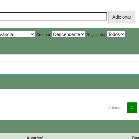
Ordenar
Registro(s)
Anterior
1
Autor(es)
Tip