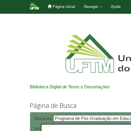
Página inicial
Navegar
Ajuda
Skip
navigation
Biblioteca Digital de Teses e Dissertações
Página de Busca
Buscar em:
por