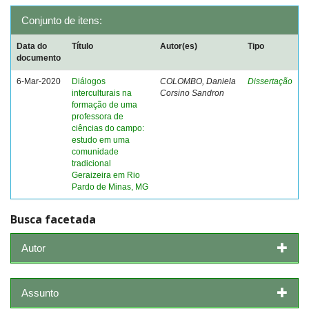
Conjunto de itens:
Data do
Título
Autor(es)
Tipo
documento
6-Mar-2020
Diálogos
COLOMBO, Daniela
Dissertação
interculturais na
Corsino Sandron
formação de uma
professora de
ciências do campo:
estudo em uma
comunidade
tradicional
Geraizeira em Rio
Pardo de Minas, MG
Busca facetada
Autor
Assunto