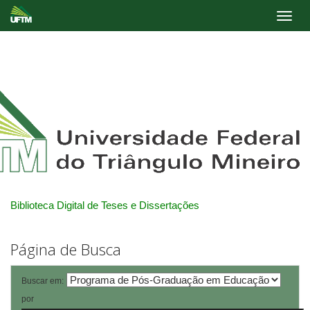
Skip
navigation
Biblioteca Digital de Teses e Dissertações
Página de Busca
Buscar em:
por