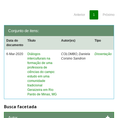
Anterior
1
Próximo
Conjunto de itens:
Data do
Título
Autor(es)
Tipo
documento
6-Mar-2020
Diálogos
COLOMBO, Daniela
Dissertação
interculturais na
Corsino Sandron
formação de uma
professora de
ciências do campo:
estudo em uma
comunidade
tradicional
Geraizeira em Rio
Pardo de Minas, MG
Busca facetada
Autor