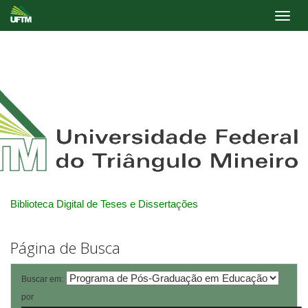
Skip
navigation
Biblioteca Digital de Teses e Dissertações
Página de Busca
Buscar em:
por