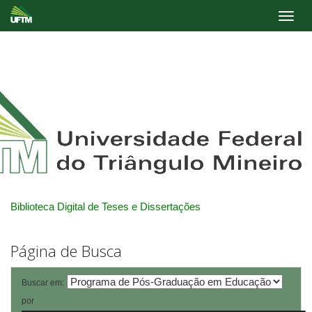
Skip
navigation
Biblioteca Digital de Teses e Dissertações
Página de Busca
Buscar em:
por