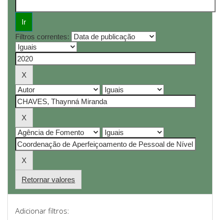
Filtros correntes:
Retornar valores
Adicionar filtros: