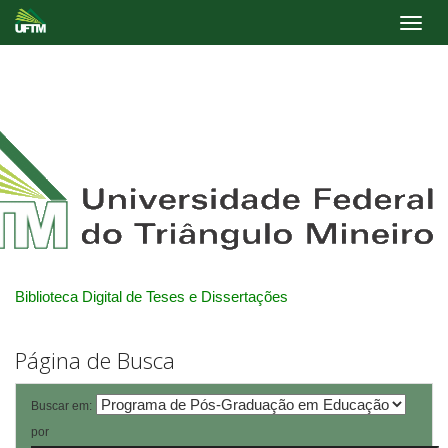
Skip
navigation
Biblioteca Digital de Teses e Dissertações
Página de Busca
Buscar em:
por