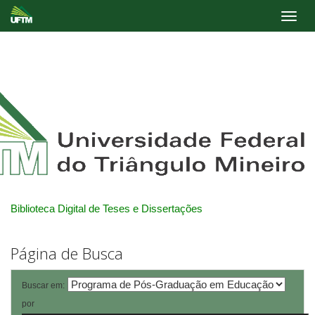
Skip
navigation
Biblioteca Digital de Teses e Dissertações
Página de Busca
Buscar em:
por