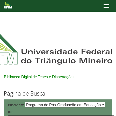
Skip
navigation
Biblioteca Digital de Teses e Dissertações
Página de Busca
Buscar em:
por