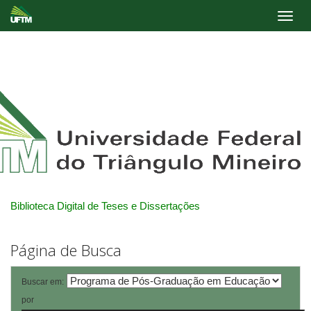
Skip
navigation
Biblioteca Digital de Teses e Dissertações
Página de Busca
Buscar em:
por