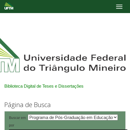
Skip
navigation
Biblioteca Digital de Teses e Dissertações
Página de Busca
Buscar em:
por