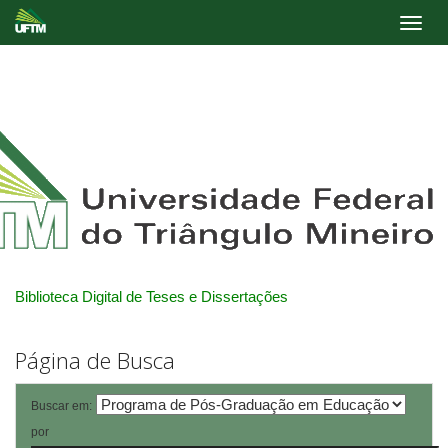
Skip
navigation
Biblioteca Digital de Teses e Dissertações
Página de Busca
Buscar em:
por