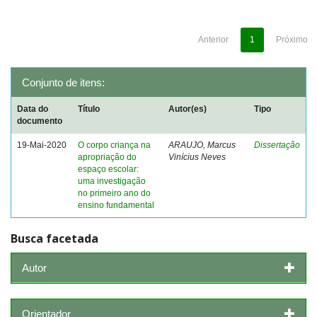
Anterior
1
Próximo
Conjunto de itens:
Data do
Título
Autor(es)
Tipo
documento
19-Mai-2020
O corpo criança na
ARAUJO, Marcus
Dissertação
apropriação do
Vinícius Neves
espaço escolar:
uma investigação
no primeiro ano do
ensino fundamental
Busca facetada
Autor
Orientador