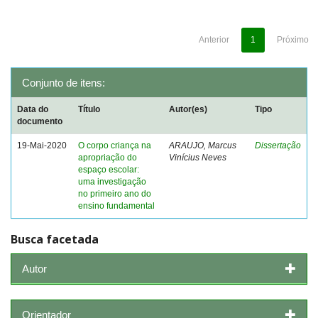
Anterior
1
Próximo
Conjunto de itens:
Data do
Título
Autor(es)
Tipo
documento
19-Mai-2020
O corpo criança na
ARAUJO, Marcus
Dissertação
apropriação do
Vinícius Neves
espaço escolar:
uma investigação
no primeiro ano do
ensino fundamental
Busca facetada
Autor
Orientador