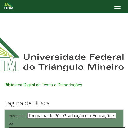
Skip
navigation
Biblioteca Digital de Teses e Dissertações
Página de Busca
Buscar em:
por