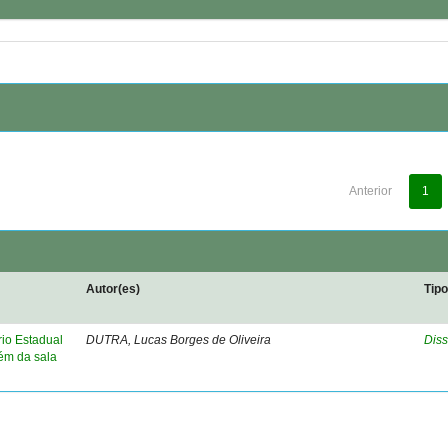
Anterior
1
Autor(es)
Tip
rio Estadual
DUTRA, Lucas Borges de Oliveira
Diss
lém da sala