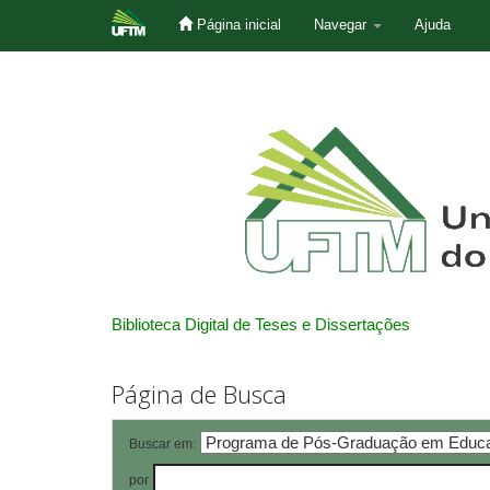
Página inicial
Navegar
Ajuda
Skip
navigation
Biblioteca Digital de Teses e Dissertações
Página de Busca
Buscar em:
por