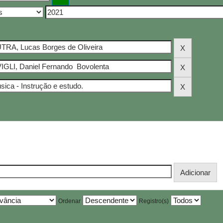
Ordenar
Registro(s)