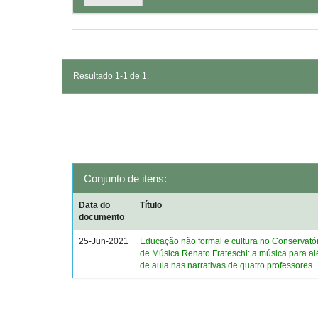
Resultado 1-1 de 1.
Conjunto de itens:
Data do
Título
documento
25-Jun-2021
Educação não formal e cultura no Conservató
de Música Renato Frateschi: a música para a
de aula nas narrativas de quatro professores