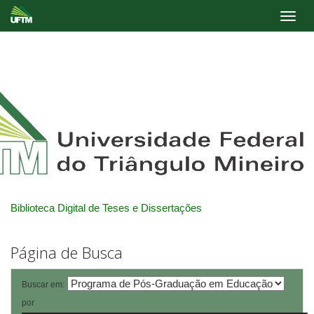
Skip
navigation
Biblioteca Digital de Teses e Dissertações
Página de Busca
Buscar em:
por