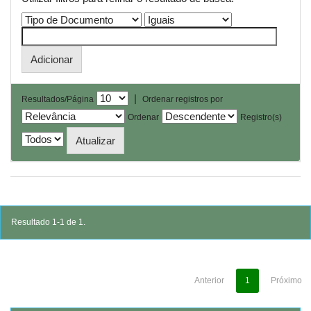
|
Resultados/Página
Ordenar registros por
Ordenar
Registro(s)
Resultado 1-1 de 1.
Anterior
1
Próximo