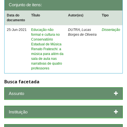
Conjunto de itens:
Data do
Título
Autor(es)
Tipo
documento
25-Jun-2021
Educação não
DUTRA, Lucas
Dissertação
formal e cultura no
Borges de Oliveira
Conservatório
Estadual de Música
Renato Frateschi: a
música para além da
sala de aula nas
narrativas de quatro
professores
Busca facetada
Assunto
Instituição