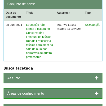
Conjunto de itens:
Data do
Título
Autor(es)
Tipo
documento
25-Jun-2021
Educação não
DUTRA, Lucas
Dissertação
formal e cultura no
Borges de Oliveira
Conservatório
Estadual de Música
Renato Frateschi: a
música para além da
sala de aula nas
narrativas de quatro
professores
Busca facetada
Assunto
Áreas de conhecimento