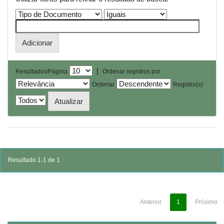
|
Resultados/Página
Ordenar registros por
Ordenar
Registro(s)
Resultado 1-1 de 1.
Anterior
1
Próximo