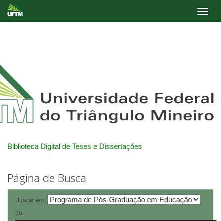
Skip
navigation
Biblioteca Digital de Teses e Dissertações
Página de Busca
Buscar em:
por