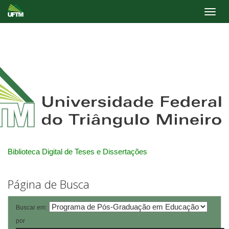
Skip
navigation
Biblioteca Digital de Teses e Dissertações
Página de Busca
Buscar em:
por