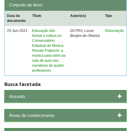
Conjunto de itens:
Data do
Título
Autor(es)
Tipo
documento
25-Jun-2021
Educação não
DUTRA, Lucas
Dissertação
formal e cultura no
Borges de Oliveira
Conservatório
Estadual de Música
Renato Frateschi: a
música para além da
sala de aula nas
narrativas de quatro
professores
Busca facetada
Assunto
Áreas de conhecimento