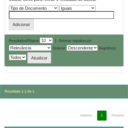
|
Resultados/Página
Ordenar registros por
Ordenar
Registro(s)
Resultado 1-1 de 1.
Anterior
1
Próximo