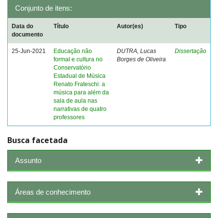
Conjunto de itens:
Data do
Título
Autor(es)
Tipo
documento
25-Jun-2021
Educação não
DUTRA, Lucas
Dissertação
formal e cultura no
Borges de Oliveira
Conservatório
Estadual de Música
Renato Frateschi: a
música para além da
sala de aula nas
narrativas de quatro
professores
Busca facetada
Assunto
Áreas de conhecimento