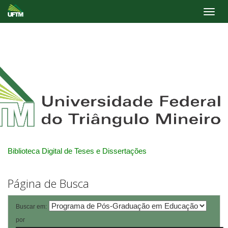
Skip
navigation
Biblioteca Digital de Teses e Dissertações
Página de Busca
Buscar em:
por