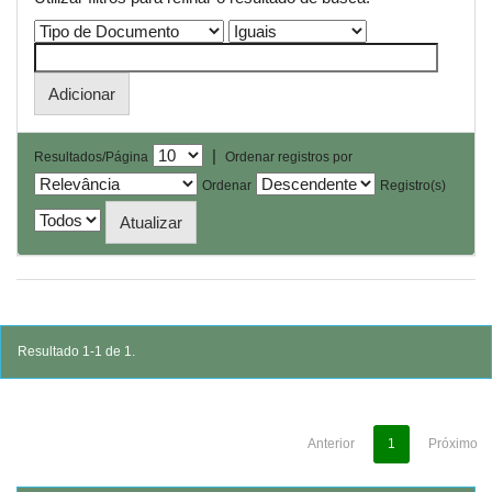
|
Resultados/Página
Ordenar registros por
Ordenar
Registro(s)
Resultado 1-1 de 1.
Anterior
1
Próximo