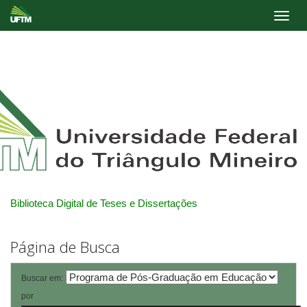
Skip
navigation
Biblioteca Digital de Teses e Dissertações
Página de Busca
Buscar em:
por