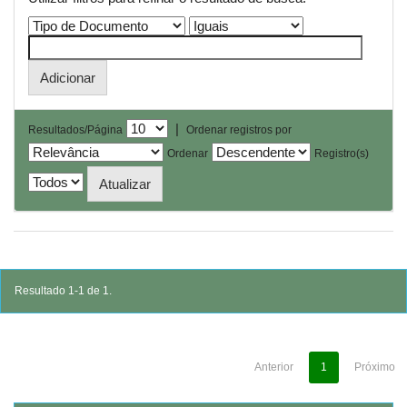
|
Resultados/Página
Ordenar registros por
Ordenar
Registro(s)
Resultado 1-1 de 1.
Anterior
1
Próximo