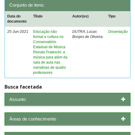
Conjunto de itens:
Data do
Título
Autor(es)
Tipo
documento
25-Jun-2021
Educação não
DUTRA, Lucas
Dissertação
formal e cultura no
Borges de Oliveira
Conservatório
Estadual de Música
Renato Frateschi: a
música para além da
sala de aula nas
narrativas de quatro
professores
Busca facetada
Assunto
Áreas de conhecimento