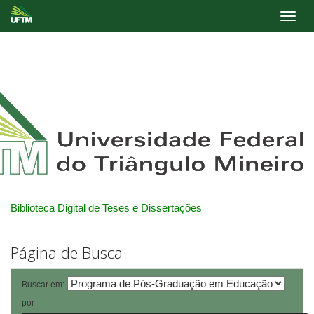
Skip
navigation
Biblioteca Digital de Teses e Dissertações
Página de Busca
Buscar em:
por