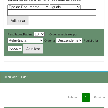
|
Resultados/Página
Ordenar registros por
Ordenar
Registro(s)
Resultado 1-1 de 1.
Anterior
1
Próximo