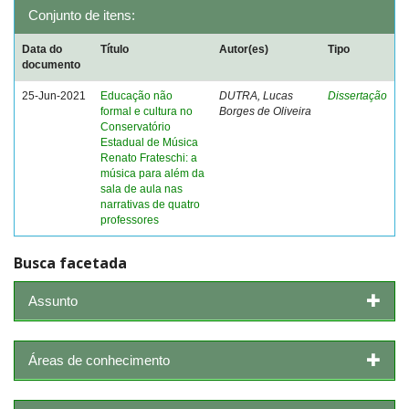
Conjunto de itens:
Data do
Título
Autor(es)
Tipo
documento
25-Jun-2021
Educação não
DUTRA, Lucas
Dissertação
formal e cultura no
Borges de Oliveira
Conservatório
Estadual de Música
Renato Frateschi: a
música para além da
sala de aula nas
narrativas de quatro
professores
Busca facetada
Assunto
Áreas de conhecimento