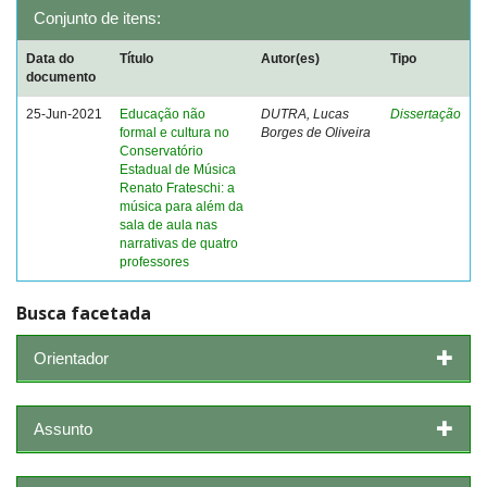
Conjunto de itens:
Data do
Título
Autor(es)
Tipo
documento
25-Jun-2021
Educação não
DUTRA, Lucas
Dissertação
formal e cultura no
Borges de Oliveira
Conservatório
Estadual de Música
Renato Frateschi: a
música para além da
sala de aula nas
narrativas de quatro
professores
Busca facetada
Orientador
Assunto