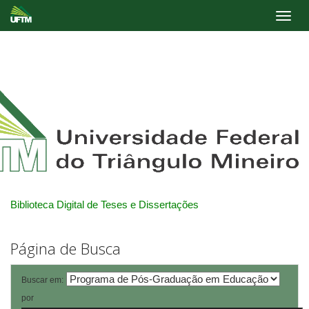
Skip
navigation
Biblioteca Digital de Teses e Dissertações
Página de Busca
Buscar em:
por