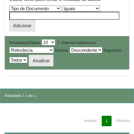
|
Resultados/Página
Ordenar registros por
Ordenar
Registro(s)
Resultado 1-1 de 1.
Anterior
1
Próximo