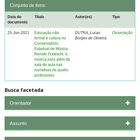
Conjunto de itens:
Data do
Título
Autor(es)
Tipo
documento
25-Jun-2021
Educação não
DUTRA, Lucas
Dissertação
formal e cultura no
Borges de Oliveira
Conservatório
Estadual de Música
Renato Frateschi: a
música para além da
sala de aula nas
narrativas de quatro
professores
Busca facetada
Orientador
Assunto