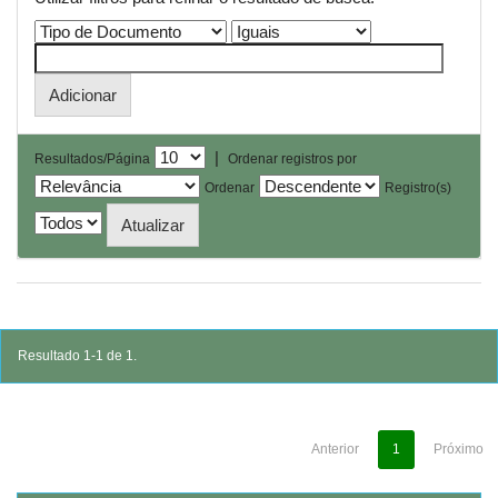
|
Resultados/Página
Ordenar registros por
Ordenar
Registro(s)
Resultado 1-1 de 1.
Anterior
1
Próximo