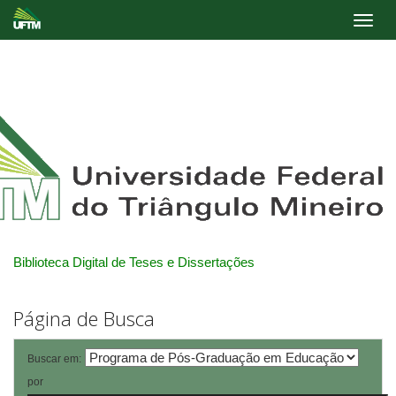
Skip
navigation
Biblioteca Digital de Teses e Dissertações
Página de Busca
Buscar em:
por