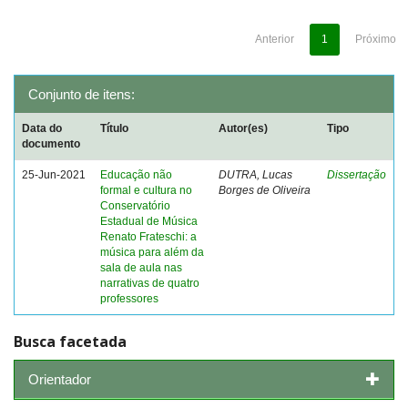
Anterior
1
Próximo
Conjunto de itens:
Data do
Título
Autor(es)
Tipo
documento
25-Jun-2021
Educação não
DUTRA, Lucas
Dissertação
formal e cultura no
Borges de Oliveira
Conservatório
Estadual de Música
Renato Frateschi: a
música para além da
sala de aula nas
narrativas de quatro
professores
Busca facetada
Orientador