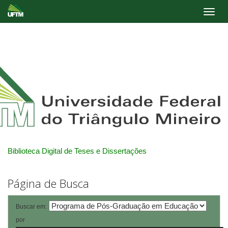
Skip
navigation
Biblioteca Digital de Teses e Dissertações
Página de Busca
Buscar em:
por