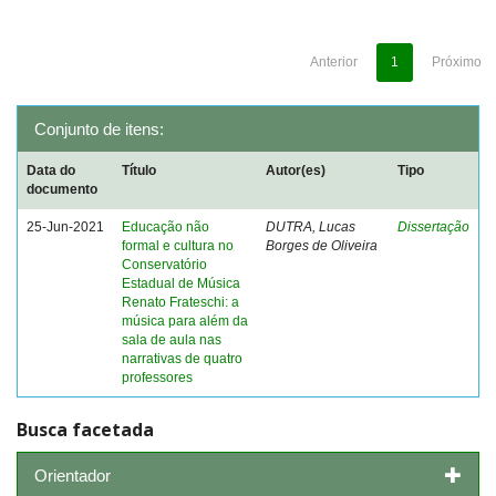
Anterior
1
Próximo
Conjunto de itens:
Data do
Título
Autor(es)
Tipo
documento
25-Jun-2021
Educação não
DUTRA, Lucas
Dissertação
formal e cultura no
Borges de Oliveira
Conservatório
Estadual de Música
Renato Frateschi: a
música para além da
sala de aula nas
narrativas de quatro
professores
Busca facetada
Orientador