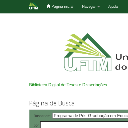
Página inicial
Navegar
Ajuda
Skip
navigation
Biblioteca Digital de Teses e Dissertações
Página de Busca
Buscar em:
por