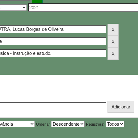
Ordenar
Registro(s)