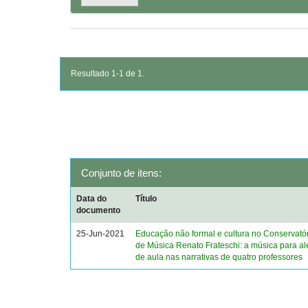
Resultado 1-1 de 1.
Conjunto de itens:
Data do
Título
documento
25-Jun-2021
Educação não formal e cultura no Conservató
de Música Renato Frateschi: a música para a
de aula nas narrativas de quatro professores