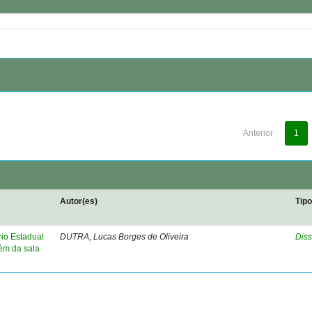
Anterior
1
Autor(es)
Tip
rio Estadual
DUTRA, Lucas Borges de Oliveira
Diss
lém da sala