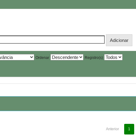
Ordenar
Registro(s)
Anterior
1