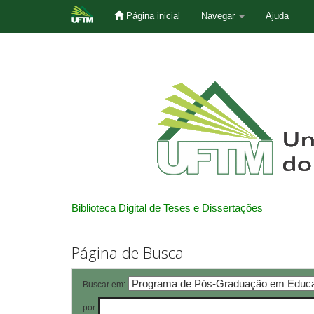
Página inicial
Navegar
Ajuda
Skip
navigation
Biblioteca Digital de Teses e Dissertações
Página de Busca
Buscar em:
por