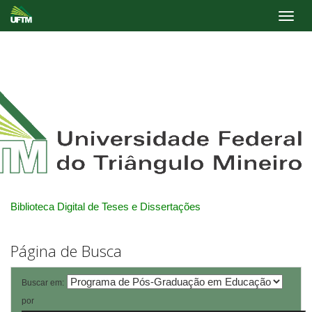
Skip
navigation
Biblioteca Digital de Teses e Dissertações
Página de Busca
Buscar em:
por