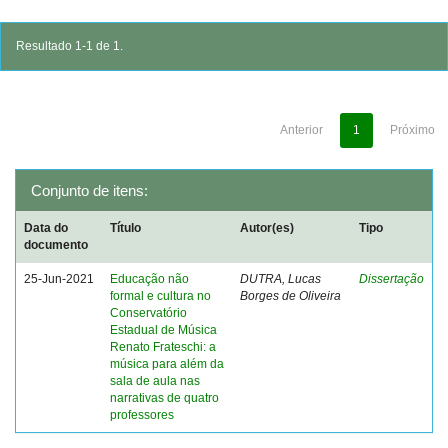
Resultado 1-1 de 1.
Anterior
1
Próximo
Conjunto de itens:
Data do
Título
Autor(es)
Tipo
documento
25-Jun-2021
Educação não
DUTRA, Lucas
Dissertação
formal e cultura no
Borges de Oliveira
Conservatório
Estadual de Música
Renato Frateschi: a
música para além da
sala de aula nas
narrativas de quatro
professores