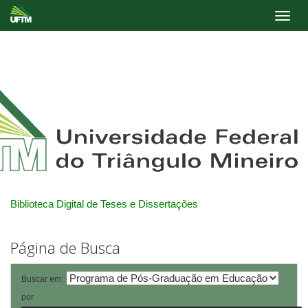
Skip
navigation
Biblioteca Digital de Teses e Dissertações
Página de Busca
Buscar em:
por