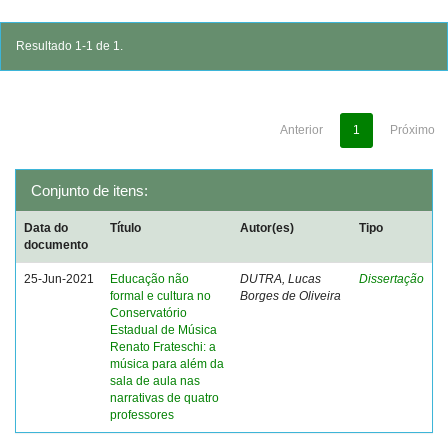
Resultado 1-1 de 1.
Anterior
1
Próximo
Conjunto de itens:
Data do
Título
Autor(es)
Tipo
documento
25-Jun-2021
Educação não
DUTRA, Lucas
Dissertação
formal e cultura no
Borges de Oliveira
Conservatório
Estadual de Música
Renato Frateschi: a
música para além da
sala de aula nas
narrativas de quatro
professores