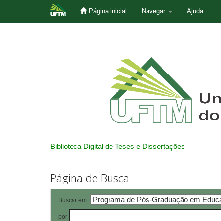
Página inicial
Navegar
Ajuda
Skip
navigation
Biblioteca Digital de Teses e Dissertações
Página de Busca
Buscar em:
por