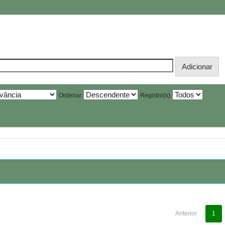
Ordenar
Registro(s)
Anterior
1