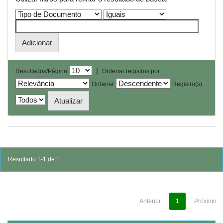
|
Resultados/Página
Ordenar registros por
Ordenar
Registro(s)
Resultado 1-1 de 1.
Anterior
1
Próximo