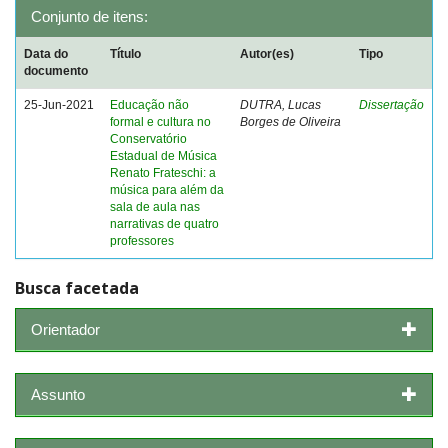
Conjunto de itens:
Data do
Título
Autor(es)
Tipo
documento
25-Jun-2021
Educação não
DUTRA, Lucas
Dissertação
formal e cultura no
Borges de Oliveira
Conservatório
Estadual de Música
Renato Frateschi: a
música para além da
sala de aula nas
narrativas de quatro
professores
Busca facetada
Orientador
Assunto