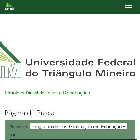
Skip
navigation
Biblioteca Digital de Teses e Dissertações
Página de Busca
Buscar em:
por