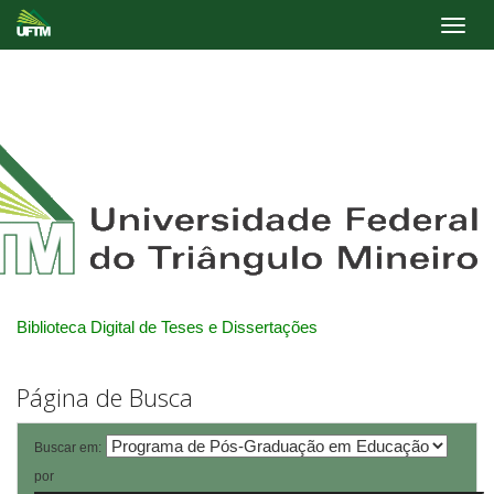
Skip
navigation
Biblioteca Digital de Teses e Dissertações
Página de Busca
Buscar em:
por