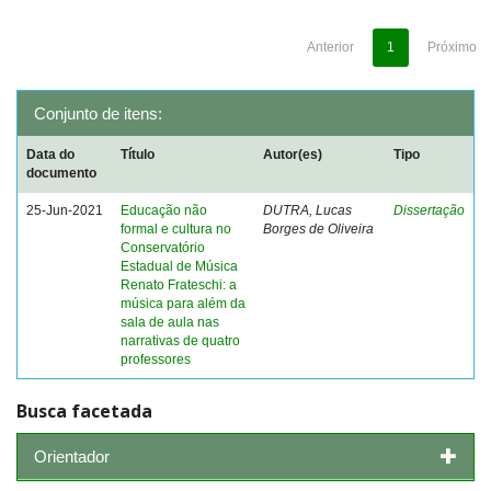
Anterior
1
Próximo
Conjunto de itens:
Data do
Título
Autor(es)
Tipo
documento
25-Jun-2021
Educação não
DUTRA, Lucas
Dissertação
formal e cultura no
Borges de Oliveira
Conservatório
Estadual de Música
Renato Frateschi: a
música para além da
sala de aula nas
narrativas de quatro
professores
Busca facetada
Orientador