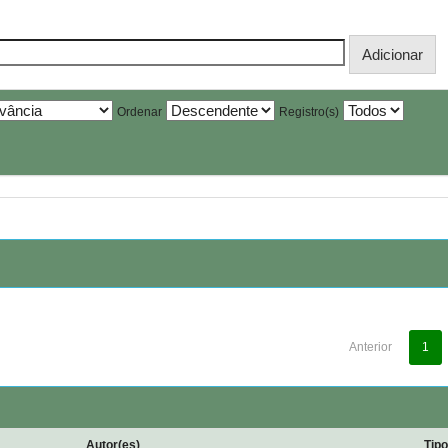
Ordenar
Registro(s)
Anterior
1
Autor(es)
Tip