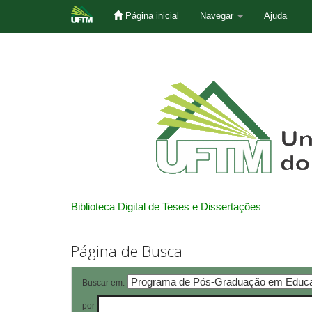
Página inicial
Navegar
Ajuda
Skip
navigation
Biblioteca Digital de Teses e Dissertações
Página de Busca
Buscar em:
por