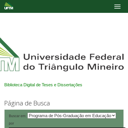
Skip
navigation
Biblioteca Digital de Teses e Dissertações
Página de Busca
Buscar em:
por