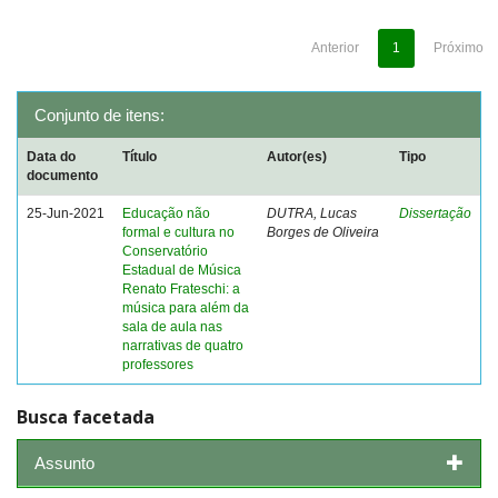
Anterior
1
Próximo
Conjunto de itens:
Data do
Título
Autor(es)
Tipo
documento
25-Jun-2021
Educação não
DUTRA, Lucas
Dissertação
formal e cultura no
Borges de Oliveira
Conservatório
Estadual de Música
Renato Frateschi: a
música para além da
sala de aula nas
narrativas de quatro
professores
Busca facetada
Assunto