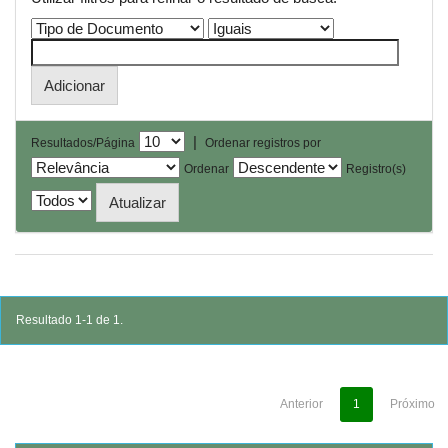
|
Resultados/Página
Ordenar registros por
Ordenar
Registro(s)
Resultado 1-1 de 1.
Anterior
1
Próximo