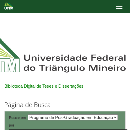
Skip
navigation
Biblioteca Digital de Teses e Dissertações
Página de Busca
Buscar em:
por