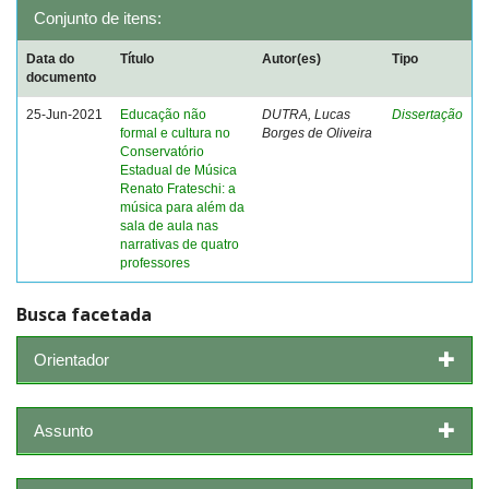
Conjunto de itens:
Data do
Título
Autor(es)
Tipo
documento
25-Jun-2021
Educação não
DUTRA, Lucas
Dissertação
formal e cultura no
Borges de Oliveira
Conservatório
Estadual de Música
Renato Frateschi: a
música para além da
sala de aula nas
narrativas de quatro
professores
Busca facetada
Orientador
Assunto