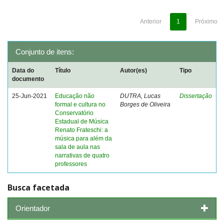
Anterior
1
Próximo
Conjunto de itens:
Data do
Título
Autor(es)
Tipo
documento
25-Jun-2021
Educação não
DUTRA, Lucas
Dissertação
formal e cultura no
Borges de Oliveira
Conservatório
Estadual de Música
Renato Frateschi: a
música para além da
sala de aula nas
narrativas de quatro
professores
Busca facetada
Orientador