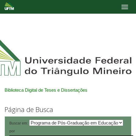
Skip
navigation
Biblioteca Digital de Teses e Dissertações
Página de Busca
Buscar em:
por