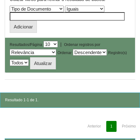
|
Resultados/Página
Ordenar registros por
Ordenar
Registro(s)
Resultado 1-1 de 1.
Anterior
1
Próximo