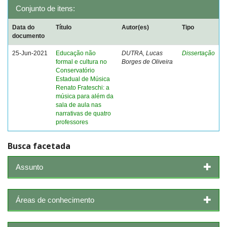
Conjunto de itens:
Data do
Título
Autor(es)
Tipo
documento
25-Jun-2021
Educação não
DUTRA, Lucas
Dissertação
formal e cultura no
Borges de Oliveira
Conservatório
Estadual de Música
Renato Frateschi: a
música para além da
sala de aula nas
narrativas de quatro
professores
Busca facetada
Assunto
Áreas de conhecimento