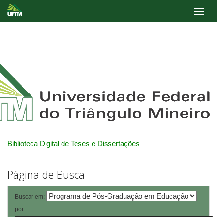
Skip
navigation
Biblioteca Digital de Teses e Dissertações
Página de Busca
Buscar em:
por