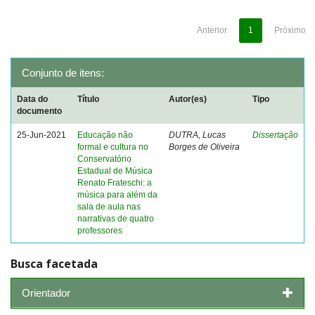
Anterior
1
Próximo
Conjunto de itens:
Data do
Título
Autor(es)
Tipo
documento
25-Jun-2021
Educação não
DUTRA, Lucas
Dissertação
formal e cultura no
Borges de Oliveira
Conservatório
Estadual de Música
Renato Frateschi: a
música para além da
sala de aula nas
narrativas de quatro
professores
Busca facetada
Orientador