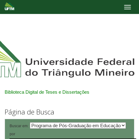
Skip
navigation
Biblioteca Digital de Teses e Dissertações
Página de Busca
Buscar em:
por