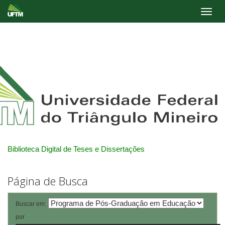
Skip
navigation
Biblioteca Digital de Teses e Dissertações
Página de Busca
Buscar em:
por