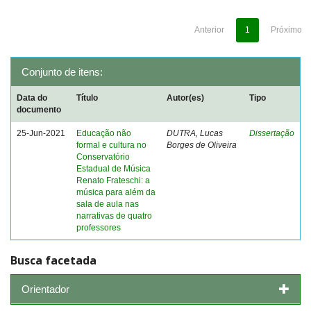
Anterior
1
Próximo
Conjunto de itens:
Data do
Título
Autor(es)
Tipo
documento
25-Jun-2021
Educação não
DUTRA, Lucas
Dissertação
formal e cultura no
Borges de Oliveira
Conservatório
Estadual de Música
Renato Frateschi: a
música para além da
sala de aula nas
narrativas de quatro
professores
Busca facetada
Orientador