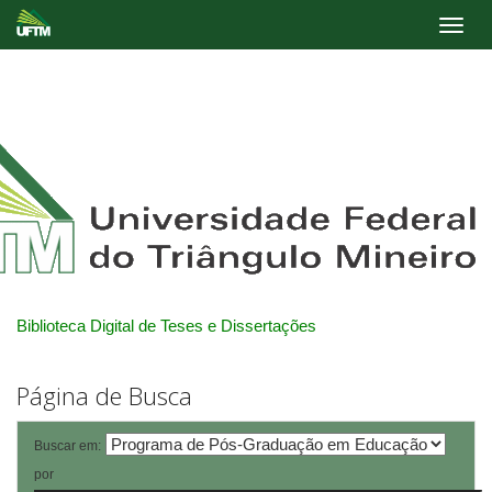
Skip
navigation
Biblioteca Digital de Teses e Dissertações
Página de Busca
Buscar em:
por