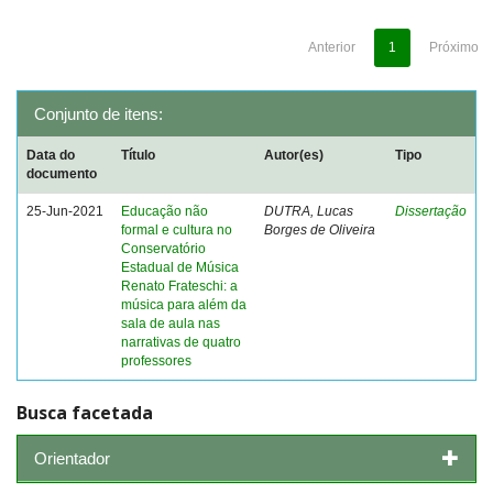
Anterior
1
Próximo
Conjunto de itens:
Data do
Título
Autor(es)
Tipo
documento
25-Jun-2021
Educação não
DUTRA, Lucas
Dissertação
formal e cultura no
Borges de Oliveira
Conservatório
Estadual de Música
Renato Frateschi: a
música para além da
sala de aula nas
narrativas de quatro
professores
Busca facetada
Orientador