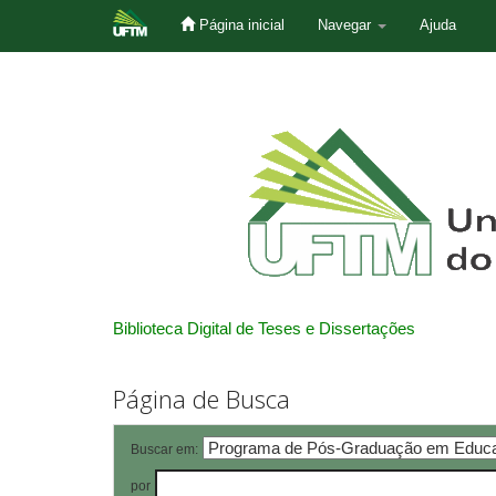
Página inicial
Navegar
Ajuda
Skip
navigation
Biblioteca Digital de Teses e Dissertações
Página de Busca
Buscar em:
por