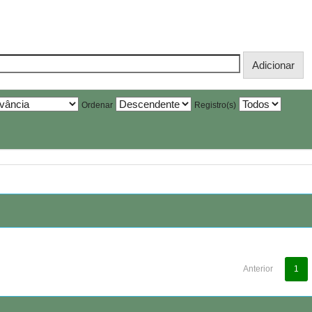
Ordenar
Registro(s)
Anterior
1