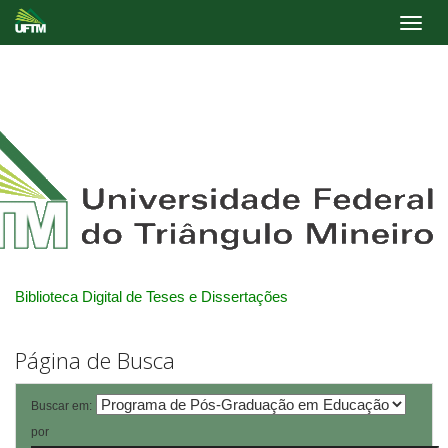
Skip
navigation
Biblioteca Digital de Teses e Dissertações
Página de Busca
Buscar em:
por