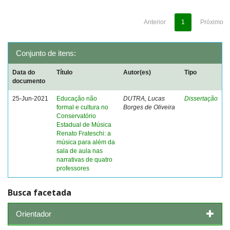
Anterior
1
Próximo
Conjunto de itens:
Data do
Título
Autor(es)
Tipo
documento
25-Jun-2021
Educação não
DUTRA, Lucas
Dissertação
formal e cultura no
Borges de Oliveira
Conservatório
Estadual de Música
Renato Frateschi: a
música para além da
sala de aula nas
narrativas de quatro
professores
Busca facetada
Orientador